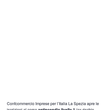
Confcommercio Imprese per l’Italia La Spezia apre le
iscrizioni al corso
antincendio livello 1
(ex rischio