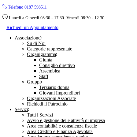
Skip
Telefono 0187 598511
to
the
Lunedì a Giovedì 08:30 - 17.30. Venerdì 08:30 - 12.30
content
Richiedi un Appuntamento
Associazione
Su di Noi
Categorie rappresentate
Organigramma
Giunta
Consiglio direttivo
Assemblea
Staff
Gruppi
Terziario donna
Giovani Imprenditori
Organizzazioni Associate
Richiedi il Patrocinio
Servizi
Tutti i Servizi
Avvio e gestione delle attività di impresa
Area contabilità e consulenza fiscale
Area Credito e Finanza Agevolata
Area lavoro, consulenza, paghe