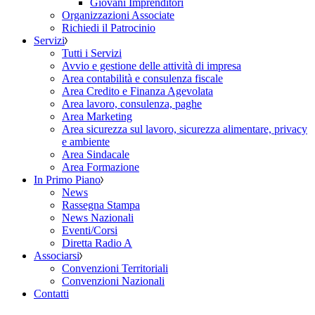
Giovani Imprenditori
Organizzazioni Associate
Richiedi il Patrocinio
Servizi
Tutti i Servizi
Avvio e gestione delle attività di impresa
Area contabilità e consulenza fiscale
Area Credito e Finanza Agevolata
Area lavoro, consulenza, paghe
Area Marketing
Area sicurezza sul lavoro, sicurezza alimentare, privacy
e ambiente
Area Sindacale
Area Formazione
In Primo Piano
News
Rassegna Stampa
News Nazionali
Eventi/Corsi
Diretta Radio A
Associarsi
Convenzioni Territoriali
Convenzioni Nazionali
Contatti