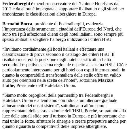
Federalberghi
è membro osservatore dell’Unione Hotelstars dal
2012 e da allora è impegnata a supportare il dibattito e gli sforzi per
armonizzare le classificazioni alberghiere in Europa.
Bernabò Bocca
, presidente di Federalberghi, evidenzia
l’importanza dello strumento: i cittadini dell’Europa del Nord, che
sono tra i più affezionati clienti degli hotel italiani, sono sempre più
spesso abituati a scegliere l’albergo utilizzando i criteri HSU.
“Invitiamo cordialmente gli hotel italiani a effettuare una
classificazione di prova secondo il catalogo dei criteri HSU. Il
risultato mostrerà la posizione degli hotel classificati in Italia
secondo il rispettivo sistema regionale rispetto al sistema HSU. Ciò è
particolarmente interessante per gli hotel con ospiti internazionali, in
quanto la comparabilità transfrontaliera delle stelle offre un valido
aiuto per orientarsi nella scelta dell’hotel”, sottolinea
Markus
Luthe
, Presidente dell’Hotelstars Union.
“Siamo molto orgogliosi della partnership tra Federalberghi e
Hotelstars Union e attendiamo con fiducia un ulteriore graduale
allineamento dei nostri sistemi”, sottolineano all’unisono i
rappresentanti delle associazioni e dell’HSU. Perché, soprattutto alla
luce delle attuali sfide per il turismo in Europa, è più importante che
mai unire le forze, sfruttare le sinergie e creare prospettive anche per
quanto riguarda la competitività delle imprese alberghiere.