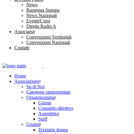
News
Rassegna Stampa
News Nazionali
Eventi/Corsi
Diretta Radio A
Associarsi
Convenzioni Territoriali
Convenzioni Nazionali
Contatti
Home
Associazione
Su di Noi
Categorie rappresentate
Organigramma
Giunta
Consiglio direttivo
Assemblea
Staff
Gruppi
Terziario donna