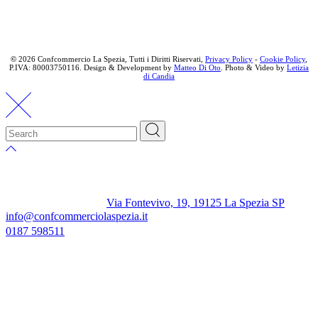
©
2026 Confcommercio La Spezia, Tutti i Diritti Riservati,
Privacy Policy
-
Cookie Policy
,
P.IVA: 80003750116. Design & Development by
Matteo Di Oto
. Photo & Video by
Letizia
di Candia
Via Fontevivo, 19, 19125 La Spezia SP
info@confcommerciolaspezia.it
0187 598511