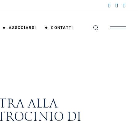
nzioni
riali
ASSOCIARSI
CONTATTI
nzioni
nali
Convenzioni
Territoriali
Convenzioni
Nazionali
TRA ALLA
ATROCINIO DI