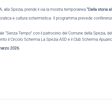
Area Sindacale
Area Sindacale
66A, alla Spezia, prende il via la mostra temporanea
“Dalla storia a
Area Marketing
Area Formazione
pratica e cultura schermistica. Il programma prevede conferenze
Area sicurezza sul
lavoro e alimentare,
turale “Senza Tempo” con il patrocinio del Comune della Spezia, de
privacy e ambiente
nto il Circolo Scherma La Spezia ASD e il Club Scherma Apuano
Area Formazione
 marzo 2026
.