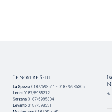
Le nostre Sedi
I
N
La Spezia
0187/598511 - 0187/5985305
Lerici
0187/5985312
Ra
Sarzana
0187/5985304
Levanto
0187/5985311
Monterosso
0187/817581