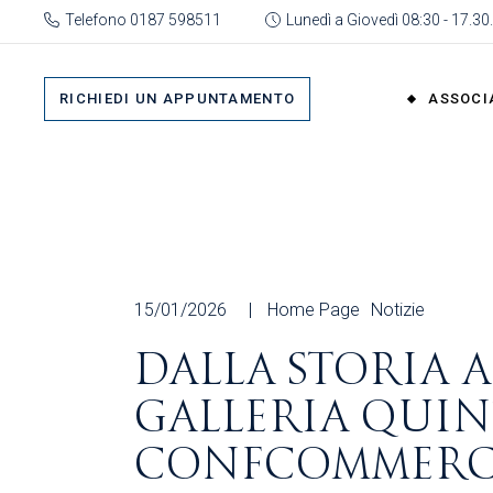
Skip
Telefono 0187 598511
Lunedì a Giovedì 08:30 - 17.30.
to
the
Su 
content
Cat
RICHIEDI UN APPUNTAMENTO
ASSOCI
rap
Or
Gru
Su di No
Org
Categor
As
rappres
Ric
Organi
15/01/2026
Home Page
Notizie
Gruppi
DALLA STORIA 
Organizz
GALLERIA QUIN
Associa
Richiedi 
CONFCOMMERCI