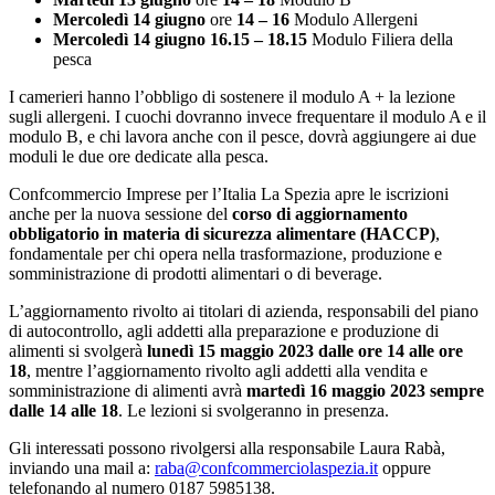
Mercoledì 14 giugno
ore
14 – 16
Modulo Allergeni
Mercoledì 14 giugno 16.15 – 18.15
Modulo Filiera della
pesca
I camerieri hanno l’obbligo di sostenere il modulo A + la lezione
sugli allergeni. I cuochi dovranno invece frequentare il modulo A e il
modulo B, e chi lavora anche con il pesce, dovrà aggiungere ai due
moduli le due ore dedicate alla pesca.
Confcommercio Imprese per l’Italia La Spezia apre le iscrizioni
anche per la nuova sessione del
corso di aggiornamento
obbligatorio in materia di sicurezza alimentare (HACCP)
,
fondamentale per chi opera nella trasformazione, produzione e
somministrazione di prodotti alimentari o di beverage.
L’aggiornamento rivolto ai titolari di azienda, responsabili del piano
di autocontrollo, agli addetti alla preparazione e produzione di
alimenti si svolgerà
lunedì 15 maggio 2023 dalle ore 14 alle ore
18
, mentre l’aggiornamento rivolto agli addetti alla vendita e
somministrazione di alimenti avrà
martedì 16 maggio 2023 sempre
dalle 14 alle 18
. Le lezioni si svolgeranno in presenza.
Gli interessati possono rivolgersi alla responsabile Laura Rabà,
inviando una mail a:
raba@confcommerciolaspezia.it
oppure
telefonando al numero 0187 5985138.