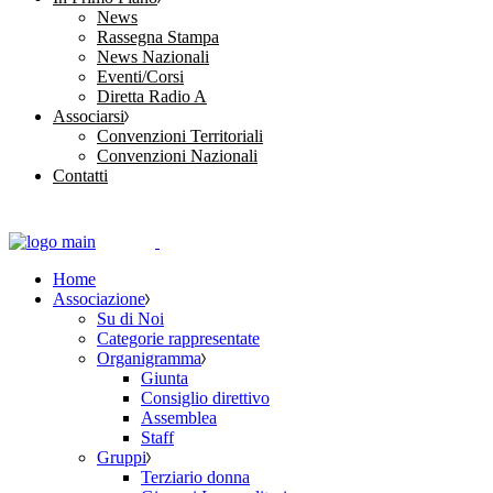
News
Rassegna Stampa
News Nazionali
Eventi/Corsi
Diretta Radio A
Associarsi
Convenzioni Territoriali
Convenzioni Nazionali
Contatti
Home
Associazione
Su di Noi
Categorie rappresentate
Organigramma
Giunta
Consiglio direttivo
Assemblea
Staff
Gruppi
Terziario donna