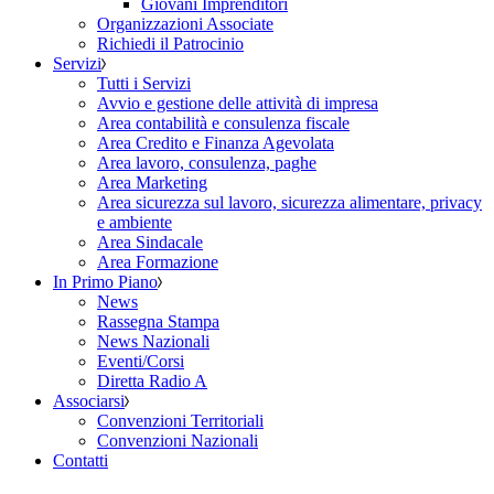
Giovani Imprenditori
Organizzazioni Associate
Richiedi il Patrocinio
Servizi
Tutti i Servizi
Avvio e gestione delle attività di impresa
Area contabilità e consulenza fiscale
Area Credito e Finanza Agevolata
Area lavoro, consulenza, paghe
Area Marketing
Area sicurezza sul lavoro, sicurezza alimentare, privacy
e ambiente
Area Sindacale
Area Formazione
In Primo Piano
News
Rassegna Stampa
News Nazionali
Eventi/Corsi
Diretta Radio A
Associarsi
Convenzioni Territoriali
Convenzioni Nazionali
Contatti