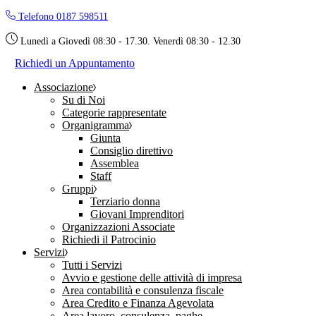
Skip
Telefono 0187 598511
to
the
Lunedì a Giovedì 08:30 - 17.30. Venerdì 08:30 - 12.30
content
Richiedi un Appuntamento
Associazione
Su di Noi
Categorie rappresentate
Organigramma
Giunta
Consiglio direttivo
Assemblea
Staff
Gruppi
Terziario donna
Giovani Imprenditori
Organizzazioni Associate
Richiedi il Patrocinio
Servizi
Tutti i Servizi
Avvio e gestione delle attività di impresa
Area contabilità e consulenza fiscale
Area Credito e Finanza Agevolata
Area lavoro, consulenza, paghe