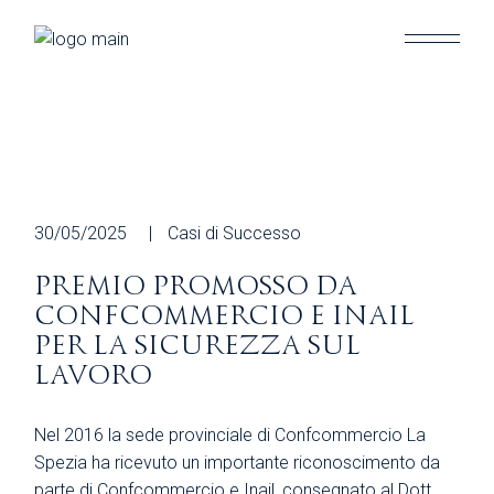
Skip
to
the
content
30/05/2025
Casi di Successo
PREMIO PROMOSSO DA
CONFCOMMERCIO E INAIL
PER LA SICUREZZA SUL
LAVORO
Nel 2016 la sede provinciale di Confcommercio La
Spezia ha ricevuto un importante riconoscimento da
parte di Confcommercio e Inail, consegnato al Dott.