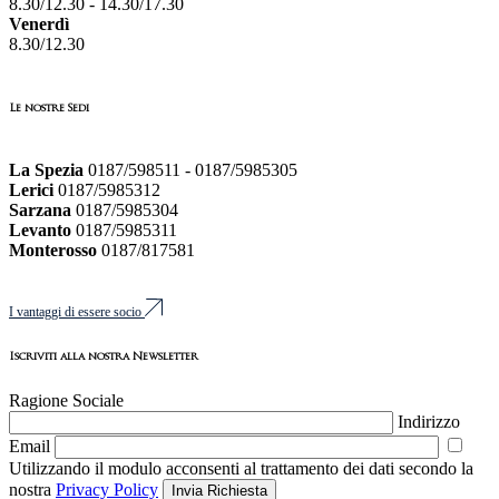
8.30/12.30 - 14.30/17.30
Venerdì
8.30/12.30
Le nostre Sedi
La Spezia
0187/598511 - 0187/5985305
Lerici
0187/5985312
Sarzana
0187/5985304
Levanto
0187/5985311
Monterosso
0187/817581
I vantaggi di essere socio
Iscriviti alla nostra Newsletter
Ragione Sociale
Indirizzo
Email
Utilizzando il modulo acconsenti al trattamento dei dati secondo la
nostra
Privacy Policy
Invia Richiesta