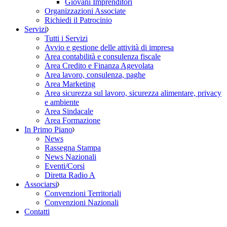
Giovani Imprenditori
Organizzazioni Associate
Richiedi il Patrocinio
Servizi
Tutti i Servizi
Avvio e gestione delle attività di impresa
Area contabilità e consulenza fiscale
Area Credito e Finanza Agevolata
Area lavoro, consulenza, paghe
Area Marketing
Area sicurezza sul lavoro, sicurezza alimentare, privacy
e ambiente
Area Sindacale
Area Formazione
In Primo Piano
News
Rassegna Stampa
News Nazionali
Eventi/Corsi
Diretta Radio A
Associarsi
Convenzioni Territoriali
Convenzioni Nazionali
Contatti