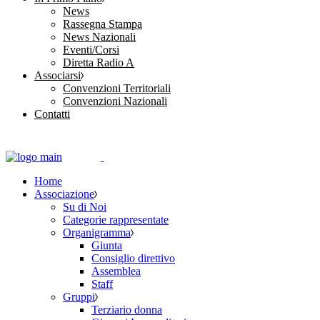
News
Rassegna Stampa
News Nazionali
Eventi/Corsi
Diretta Radio A
Associarsi
Convenzioni Territoriali
Convenzioni Nazionali
Contatti
Home
Associazione
Su di Noi
Categorie rappresentate
Organigramma
Giunta
Consiglio direttivo
Assemblea
Staff
Gruppi
Terziario donna