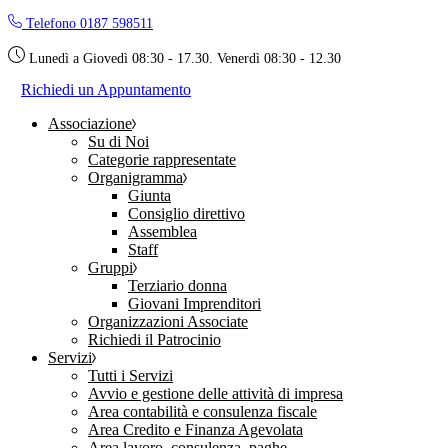
Skip
Telefono 0187 598511
to
the
Lunedì a Giovedì 08:30 - 17.30. Venerdì 08:30 - 12.30
content
Richiedi un Appuntamento
Associazione
Su di Noi
Categorie rappresentate
Organigramma
Giunta
Consiglio direttivo
Assemblea
Staff
Gruppi
Terziario donna
Giovani Imprenditori
Organizzazioni Associate
Richiedi il Patrocinio
Servizi
Tutti i Servizi
Avvio e gestione delle attività di impresa
Area contabilità e consulenza fiscale
Area Credito e Finanza Agevolata
Area lavoro, consulenza, paghe