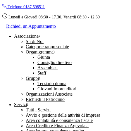
Skip
Telefono 0187 598511
to
the
Lunedì a Giovedì 08:30 - 17.30. Venerdì 08:30 - 12.30
content
Richiedi un Appuntamento
Associazione
Su di Noi
Categorie rappresentate
Organigramma
Giunta
Consiglio direttivo
Assemblea
Staff
Gruppi
Terziario donna
Giovani Imprenditori
Organizzazioni Associate
Richiedi il Patrocinio
Servizi
Tutti i Servizi
Avvio e gestione delle attività di impresa
Area contabilità e consulenza fiscale
Area Credito e Finanza Agevolata
Area lavoro, consulenza, paghe