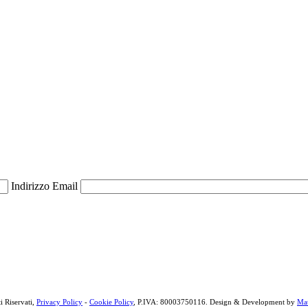
Indirizzo Email
i Riservati,
Privacy Policy
-
Cookie Policy
, P.IVA: 80003750116. Design & Development by
Mat