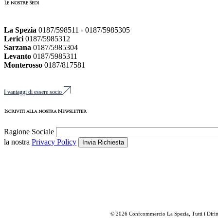
Le nostre Sedi
La Spezia
0187/598511 - 0187/5985305
Lerici
0187/5985312
Sarzana
0187/5985304
Levanto
0187/5985311
Monterosso
0187/817581
I vantaggi di essere socio
Iscriviti alla nostra Newsletter
Ragione Sociale
la nostra
Privacy Policy
Invia Richiesta
©
2026 Confcommercio La Spezia, Tutti i Diritt