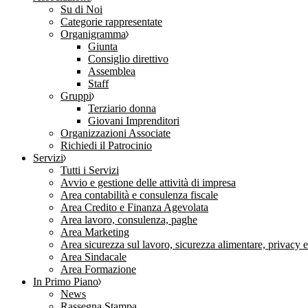
Su di Noi
Categorie rappresentate
Organigramma
Giunta
Consiglio direttivo
Assemblea
Staff
Gruppi
Terziario donna
Giovani Imprenditori
Organizzazioni Associate
Richiedi il Patrocinio
Servizi
Tutti i Servizi
Avvio e gestione delle attività di impresa
Area contabilità e consulenza fiscale
Area Credito e Finanza Agevolata
Area lavoro, consulenza, paghe
Area Marketing
Area sicurezza sul lavoro, sicurezza alimentare, privacy 
Area Sindacale
Area Formazione
In Primo Piano
News
Rassegna Stampa