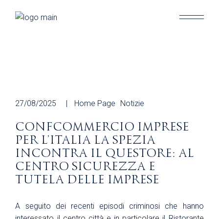
Skip
to
the
content
27/08/2025
Home Page
Notizie
CONFCOMMERCIO IMPRESE
PER L’ITALIA LA SPEZIA
INCONTRA IL QUESTORE: AL
CENTRO SICUREZZA E
TUTELA DELLE IMPRESE
A seguito dei recenti episodi criminosi che hanno
interessato il centro città e in particolare il Ristorante