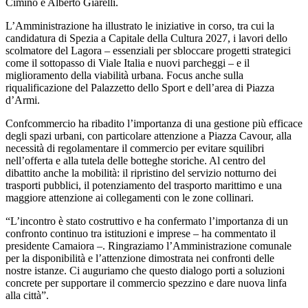
Cimino e Alberto Giarelli.
L’Amministrazione ha illustrato le iniziative in corso, tra cui la
candidatura di Spezia a Capitale della Cultura 2027, i lavori dello
scolmatore del Lagora – essenziali per sbloccare progetti strategici
come il sottopasso di Viale Italia e nuovi parcheggi – e il
miglioramento della viabilità urbana. Focus anche sulla
riqualificazione del Palazzetto dello Sport e dell’area di Piazza
d’Armi.
Confcommercio ha ribadito l’importanza di una gestione più efficace
degli spazi urbani, con particolare attenzione a Piazza Cavour, alla
necessità di regolamentare il commercio per evitare squilibri
nell’offerta e alla tutela delle botteghe storiche. Al centro del
dibattito anche la mobilità: il ripristino del servizio notturno dei
trasporti pubblici, il potenziamento del trasporto marittimo e una
maggiore attenzione ai collegamenti con le zone collinari.
“L’incontro è stato costruttivo e ha confermato l’importanza di un
confronto continuo tra istituzioni e imprese – ha commentato il
presidente Camaiora –. Ringraziamo l’Amministrazione comunale
per la disponibilità e l’attenzione dimostrata nei confronti delle
nostre istanze. Ci auguriamo che questo dialogo porti a soluzioni
concrete per supportare il commercio spezzino e dare nuova linfa
alla città”.