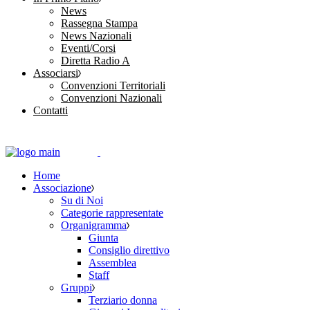
News
Rassegna Stampa
News Nazionali
Eventi/Corsi
Diretta Radio A
Associarsi
Convenzioni Territoriali
Convenzioni Nazionali
Contatti
Home
Associazione
Su di Noi
Categorie rappresentate
Organigramma
Giunta
Consiglio direttivo
Assemblea
Staff
Gruppi
Terziario donna