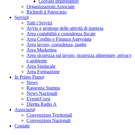
Giovani Imprenditori
Organizzazioni Associate
Richiedi il Patrocinio
Servizi
Tutti i Servizi
Avvio e gestione delle attività di impresa
Area contabilità e consulenza fiscale
Area Credito e Finanza Agevolata
Area lavoro, consulenza, paghe
Area Marketing
Area sicurezza sul lavoro, sicurezza alimentare, privacy
e ambiente
Area Sindacale
Area Formazione
In Primo Piano
News
Rassegna Stampa
News Nazionali
Eventi/Corsi
Diretta Radio A
Associarsi
Convenzioni Territoriali
Convenzioni Nazionali
Contatti