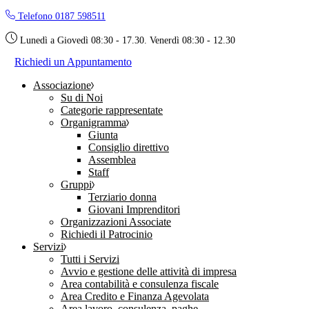
Skip
Telefono 0187 598511
to
the
Lunedì a Giovedì 08:30 - 17.30. Venerdì 08:30 - 12.30
content
Richiedi un Appuntamento
Associazione
Su di Noi
Categorie rappresentate
Organigramma
Giunta
Consiglio direttivo
Assemblea
Staff
Gruppi
Terziario donna
Giovani Imprenditori
Organizzazioni Associate
Richiedi il Patrocinio
Servizi
Tutti i Servizi
Avvio e gestione delle attività di impresa
Area contabilità e consulenza fiscale
Area Credito e Finanza Agevolata
Area lavoro, consulenza, paghe