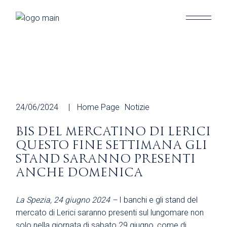
Skip
to
the
content
24/06/2024
Home Page
Notizie
BIS DEL MERCATINO DI LERICI
QUESTO FINE SETTIMANA GLI
STAND SARANNO PRESENTI
ANCHE DOMENICA
La Spezia, 24 giugno 2024 –
I banchi e gli stand del
mercato di Lerici saranno presenti sul lungomare non
solo nella giornata di sabato 29 giugno, come di