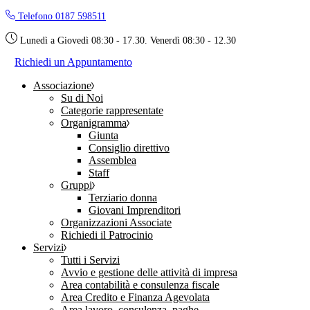
Skip
Telefono 0187 598511
to
the
Lunedì a Giovedì 08:30 - 17.30. Venerdì 08:30 - 12.30
content
Richiedi un Appuntamento
Associazione
Su di Noi
Categorie rappresentate
Organigramma
Giunta
Consiglio direttivo
Assemblea
Staff
Gruppi
Terziario donna
Giovani Imprenditori
Organizzazioni Associate
Richiedi il Patrocinio
Servizi
Tutti i Servizi
Avvio e gestione delle attività di impresa
Area contabilità e consulenza fiscale
Area Credito e Finanza Agevolata
Area lavoro, consulenza, paghe