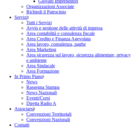
Giovani Imprenditori
Organizzazioni Associate
Richiedi il Patrocinio
Servizi
Tutti i Servizi
Avvio e gestione delle attività di impresa
Area contabilità e consulenza fiscale
Area Credito e Finanza Agevolata
Area lavoro, consulenza, paghe
Area Marketing
Area sicurezza sul lavoro, sicurezza alimentare, privacy
e ambiente
Area Sindacale
Area Formazione
In Primo Piano
News
Rassegna Stampa
News Nazionali
Eventi/Corsi
Diretta Radio A
Associarsi
Convenzioni Territoriali
Convenzioni Nazionali
Contatti