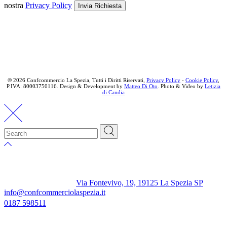
nostra
Privacy Policy
Invia Richiesta
©
2026 Confcommercio La Spezia, Tutti i Diritti Riservati,
Privacy Policy
-
Cookie Policy
,
P.IVA: 80003750116. Design & Development by
Matteo Di Oto
. Photo & Video by
Letizia
di Candia
Via Fontevivo, 19, 19125 La Spezia SP
info@confcommerciolaspezia.it
0187 598511