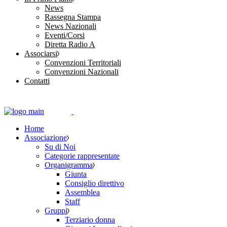
News
Rassegna Stampa
News Nazionali
Eventi/Corsi
Diretta Radio A
Associarsi
Convenzioni Territoriali
Convenzioni Nazionali
Contatti
Home
Associazione
Su di Noi
Categorie rappresentate
Organigramma
Giunta
Consiglio direttivo
Assemblea
Staff
Gruppi
Terziario donna