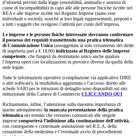
d’idoneità previsti dalla legge (onorabilità, antimafia e assenza di
cause di incompatibilità) in capo alle alle persone fisciche iscritte nel
REA e alle imprese iscritte nel Registro Imprese (siano esse
individuali o società), nonché ai loro legali rappresentanti, preposti e
a tutti i soggetti che svolgono l’attività per conto dell’impresa.
Le imprese e le persone fisiche interessate dovranno confermare
il possesso dei requisiti trasmettendo una pratica telematica
di Comunicazione Unica
(assoggettata al solo versamento dei diritti
di segreteria pari a € 18,00)
indirizzata al Registro delle Imprese
competente
, che fungerà da destinatario unico anche qualora
l’impresa operi con localizzazioni in province diverse da quella della
sede legale.
Tutte le informazioni operative (compilazione via applicativo DIRE
o altri software), la modulistica aggiornata e l’accesso diretto alle
schede SARI per le istruzioni di dettaglio sono disponibili sul sito
istituzionale della Camera di Commercio
CLICCANDO QUI
Richiamiamo, infine, l’attenzione sulla massima importanza di
questo adempimento:
la mancata presentazione della pratica
telematica
nei termini che verranno comunicati alle singole
imprese
comporterà l’inibizione alla continuazione dell’attività
,
con conseguente e contestuale annotazione nel R.E.A. della
cessazione della medesima e l’eventuale avvio di procedimenti