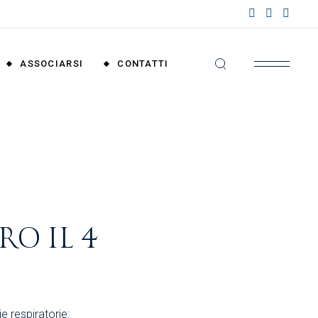
nzioni
riali
ASSOCIARSI
CONTATTI
nzioni
nali
Convenzioni
Territoriali
Convenzioni
Nazionali
O IL 4
e respiratorie: