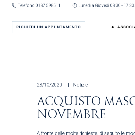
Skip
Telefono 0187 598511
Lunedì a Giovedì 08:30 - 17.30.
to
the
Su 
content
Cat
RICHIEDI UN APPUNTAMENTO
ASSOCI
rap
Or
Gru
Su di No
Org
Categor
As
rappres
Ric
Organi
23/10/2020
Notizie
Gruppi
ACQUISTO MASC
Organizz
NOVEMBRE
Associa
Richiedi 
A fronte delle molte richieste, di seguito le mo