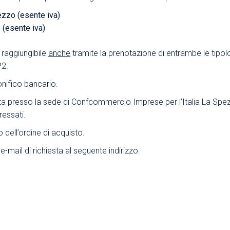
ezzo (esente iva)
Area Sindacale
Area Sindacale
 (esente iva)
Area Marketing
Area Formazione
Area sicurezza sul
 raggiungibile
anche
tramite la prenotazione di entrambe le tipol
lavoro e alimentare,
P2.
privacy e ambiente
nifico bancario.
Area Formazione
ta presso la sede di Confcommercio Imprese per l’Italia La Spezi
ressati.
 dell’ordine di acquisto.
e-mail di richiesta al seguente indirizzo: